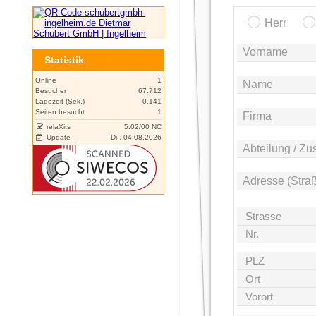
Herr
Vorname
Statistik
Online
1
Name
Besucher
67.712
Ladezeit (Sek.)
0,141
Seiten besucht
1
Firma
relaXits
5.02/00 NC
Update
Di., 04.08.2026
Abteilung / Zu
Adresse (Straße